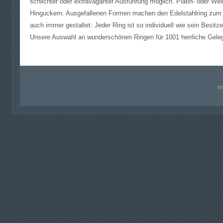
schlichter oder extravaganter Ausführung möglich. Platin- oder We
Hinguckern. Ausgefallenen Formen machen den Edelstahlring zum 
auch immer gestaltet: Jeder Ring ist so individuell wie sein Besitze
Unsere Auswahl an wunderschönen Ringen für 1001 herrliche Geleg
I