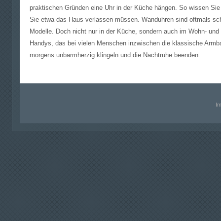
praktischen Gründen eine Uhr in der Küche hängen. So wissen Sie im
Sie etwa das Haus verlassen müssen. Wanduhren sind oftmals schli
Modelle. Doch nicht nur in der Küche, sondern auch im Wohn- und 
Handys, das bei vielen Menschen inzwischen die klassische Armb
morgens unbarmherzig klingeln und die Nachtruhe beenden.
I